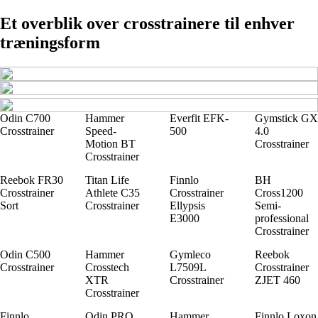
Et overblik over crosstrainere til enhver
træningsform
Odin C700
Hammer
Everfit EFK-
Gymstick GX
Crosstrainer
Speed-
500
4.0
Motion BT
Crosstrainer
Crosstrainer
Reebok FR30
Titan Life
Finnlo
BH
Crosstrainer
Athlete C35
Crosstrainer
Cross1200
Sort
Crosstrainer
Ellypsis
Semi-
E3000
professional
Crosstrainer
Odin C500
Hammer
Gymleco
Reebok
Crosstrainer
Crosstech
L7509L
Crosstrainer
XTR
Crosstrainer
ZJET 460
Crosstrainer
Finnlo
Odin PRO
Hammer
Finnlo Loxon