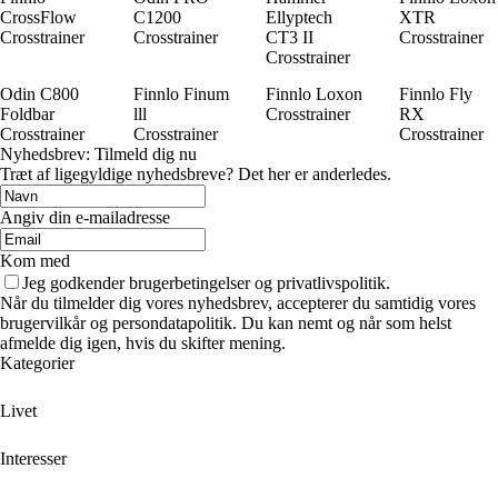
CrossFlow
C1200
Ellyptech
XTR
Crosstrainer
Crosstrainer
CT3 II
Crosstrainer
Crosstrainer
Odin C800
Finnlo Finum
Finnlo Loxon
Finnlo Fly
Foldbar
lll
Crosstrainer
RX
Crosstrainer
Crosstrainer
Crosstrainer
Nyhedsbrev: Tilmeld dig nu
Træt af ligegyldige nyhedsbreve? Det her er anderledes.
Angiv din e-mailadresse
Kom med
Jeg godkender brugerbetingelser og privatlivspolitik.
Når du tilmelder dig vores nyhedsbrev, accepterer du samtidig vores
brugervilkår og persondatapolitik. Du kan nemt og når som helst
afmelde dig igen, hvis du skifter mening.
Kategorier
Livet
Interesser