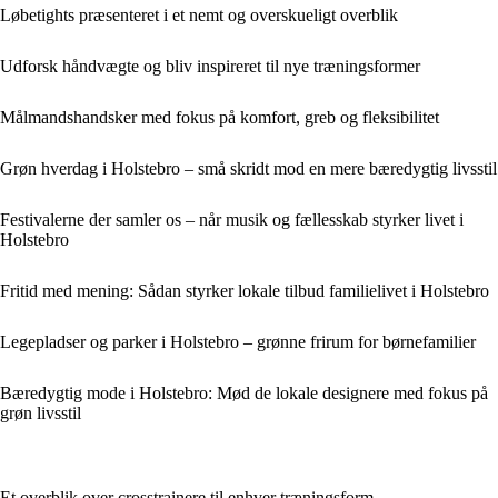
Løbetights præsenteret i et nemt og overskueligt overblik
Udforsk håndvægte og bliv inspireret til nye træningsformer
Målmandshandsker med fokus på komfort, greb og fleksibilitet
Grøn hverdag i Holstebro – små skridt mod en mere bæredygtig livsstil
Festivalerne der samler os – når musik og fællesskab styrker livet i
Holstebro
Fritid med mening: Sådan styrker lokale tilbud familielivet i Holstebro
Legepladser og parker i Holstebro – grønne frirum for børnefamilier
Bæredygtig mode i Holstebro: Mød de lokale designere med fokus på
grøn livsstil
Et overblik over crosstrainere til enhver træningsform