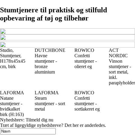
Stumtjenere til praktisk og stilfuld
opbevaring af tøj og tilbehør
Studio,
DUTCHBONE
ROWICO
ACT
Stumtjener,
Havne
Confetti
NORDIC
H178x45x45
stumtjener -
stumtjener -
Vinson
cm, birk
bronze
olieret eg
stumtjener -
aluminium
sort metal,
inkl.
paraplyholder
LAFORMA
LAFORMA
ROWICO
Natane
Stearn
Confetti
stumtjener -
stumtjener - sort
stumtjener -
hvidkalket
metal
sortlakeret eg
birk (H:163)
Nyhedsbrev: Tilmeld dig nu
Træt af ligegyldige nyhedsbreve? Det her er anderledes.